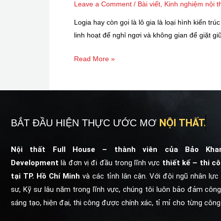
Leave a Comment
/
Bài viết
,
Kinh nghiệm nội t
Logia hay còn gọi là lô gia là loại hình kiến 
linh hoạt để nghỉ ngơi và không gian để giặt 
Read More »
NỘI THẤT.
BẮT ĐẦU HIỆN THỰC ƯỚC MƠ
Nội thất Full House – thành viên của
Bảo Kha
Development
là đơn vị đi đầu trong lĩnh vực
thiết kế – thi c
tại TP. Hồ Chí Minh
và các tỉnh lân cận. Với đội ngũ nhân lực
sư, Kỹ sư lâu năm trong lĩnh vực, chúng tôi luôn bảo đảm công
sáng tạo, hiện đại, thi công được chính xác, tỉ mỉ cho từng công 