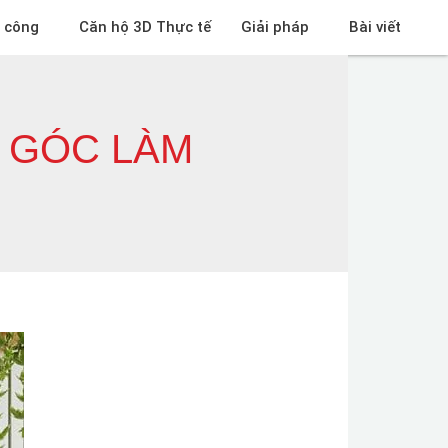
i công
Căn hộ 3D Thực tế
Giải pháp
Bài viết
H GÓC LÀM