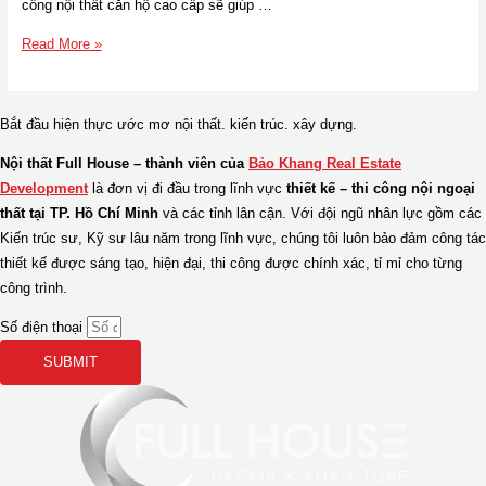
công nội thất căn hộ cao cấp sẽ giúp …
4
Read More »
Lưu
ý
khi
Bắt đầu hiện thực ước mơ
nội thất.
kiến trúc.
xây dựng.
thiết
Nội thất Full House – thành viên của
Bảo Khang Real Estate
kế,
Development
là đơn vị đi đầu trong lĩnh vực
thiết kế – thi công nội ngoại
thi
thất tại TP. Hồ Chí Minh
và các tỉnh lân cận. Với đội ngũ nhân lực gồm các
công
Kiến trúc sư, Kỹ sư lâu năm trong lĩnh vực, chúng tôi luôn bảo đảm công tác
nội
thiết kế được sáng tạo, hiện đại, thi công được chính xác, tỉ mỉ cho từng
thất
công trình.
căn
hộ
Số điện thoại
cao
SUBMIT
cấp