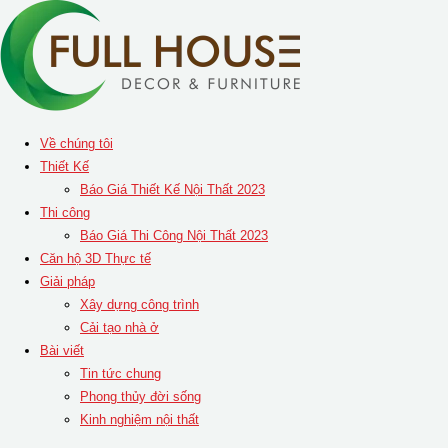
Skip
to
content
Về chúng tôi
Thiết Kế
Báo Giá Thiết Kế Nội Thất 2023
Thi công
Báo Giá Thi Công Nội Thất 2023
Căn hộ 3D Thực tế
Giải pháp
Xây dựng công trình
Cải tạo nhà ở
Bài viết
Tin tức chung
Phong thủy đời sống
Kinh nghiệm nội thất