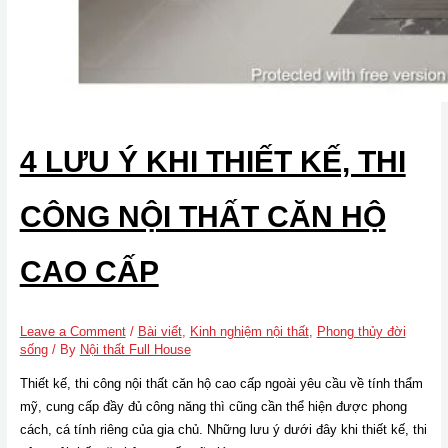
4 LƯU Ý KHI THIẾT KẾ, THI
CÔNG NỘI THẤT CĂN HỘ
CAO CẤP
Leave a Comment
/
Bài viết
,
Kinh nghiệm nội thất
,
Phong thủy đời
sống
/ By
Nội thất Full House
Thiết kế, thi công nội thất căn hộ cao cấp ngoài yêu cầu về tính thẩm
mỹ, cung cấp đầy đủ công năng thì cũng cần thể hiện được phong
cách, cá tính riêng của gia chủ. Những lưu ý dưới đây khi thiết kế, thi