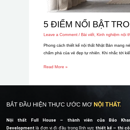
5 ĐIỂM NỔI BẬT TR
Leave a Comment
/
Bài viết
,
Kinh nghiệm nội t
Phong cách thiết kế nội thất Nhật Bản mang nét
chấm phá của vẻ đẹp tự nhiên. Khi nhắc tới kiến
Read More »
NỘI THẤT.
BẮT ĐẦU HIỆN THỰC ƯỚC MƠ
Nội thất Full House – thành viên của
Bảo Kha
Development
là đơn vị đi đầu trong lĩnh vực
thiết kế – thi c