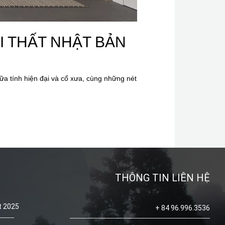
I THẤT NHẬT BẢN
iữa tính hiện đại và cổ xưa, cùng những nét
THÔNG TIN LIÊN HỆ
t 2025
+ 84 96.996.3536