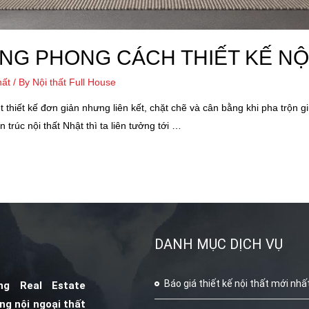
ONG PHONG CÁCH THIẾT KẾ NỘ
hất
/ By
Nội thất Full House
 thiết kế đơn giản nhưng liên kết, chặt chẽ và cân bằng khi pha trộn g
 trúc nội thất Nhật thì ta liên tưởng tới …
DANH MỤC DỊCH VỤ
Báo giá thiết kế nội thất mới nhấ
ng Real Estate
ông nội ngoại thất