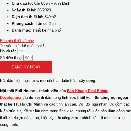
Chủ đầu tư:
Chị Uyên + Anh Minh
Ngày thiết kế:
06/2023
Diện tích thiết kế:
340m2
Phong cách:
Tân cổ điển
Danh mục:
Thiết kế nhà phố
Báo giá thiết kế này
Tư vấn thiết kế miễn phí !
Họ và tên
Số điện thoại
ĐĂNG KÝ NGAY
Bắt đầu hiện thực ước mơ
nội thất.
kiến trúc.
xây dựng.
Nội thất Full House – thành viên của
Bảo Khang Real Estate
Development
là đơn vị đi đầu trong lĩnh vực
thiết kế – thi công nội ngoại
thất tại TP. Hồ Chí Minh
và các tỉnh lân cận. Với đội ngũ nhân lực gồm các
Kiến trúc sư, Kỹ sư lâu năm trong lĩnh vực, chúng tôi luôn bảo đảm công tác
thiết kế được sáng tạo, hiện đại, thi công được chính xác, tỉ mỉ cho từng
công trình.