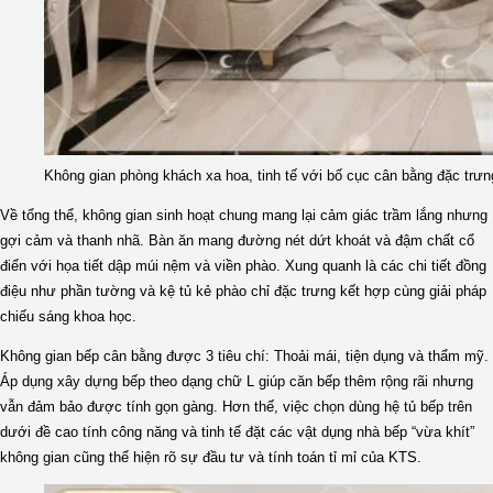
Không gian phòng khách xa hoa, tinh tế với bố cục cân bằng đặc trư
Về tổng thể, không gian sinh hoạt chung mang lại cảm giác trầm lắng nhưng
gợi cảm và thanh nhã. Bàn ăn mang đường nét dứt khoát và đậm chất cổ
điển với họa tiết dập múi nệm và viền phào. Xung quanh là các chi tiết đồng
điệu như phần tường và kệ tủ kẻ phào chỉ đặc trưng kết hợp cùng giải pháp
chiếu sáng khoa học.
Không gian bếp cân bằng được 3 tiêu chí: Thoải mái, tiện dụng và thẩm mỹ.
Áp dụng xây dựng bếp theo dạng chữ L giúp căn bếp thêm rộng rãi nhưng
vẫn đảm bảo được tính gọn gàng. Hơn thế, việc chọn dùng hệ tủ bếp trên
dưới đề cao tính công năng và tinh tế đặt các vật dụng nhà bếp “vừa khít”
không gian cũng thể hiện rõ sự đầu tư và tính toán tỉ mỉ của KTS.