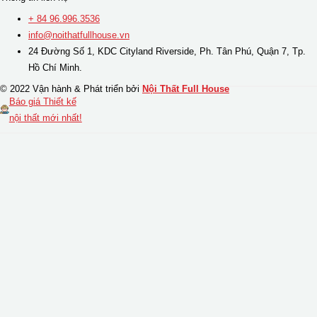
+ 84 96.996.3536
info@noithatfullhouse.vn
24 Đường Số 1, KDC Cityland Riverside, Ph. Tân Phú, Quận 7, Tp.
Hồ Chí Minh.
© 2022 Vận hành & Phát triển bởi
Nội Thất Full House
Báo giá Thiết kế
nội thất mới nhất!