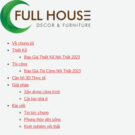
Skip
to
content
Về chúng tôi
Thiết Kế
Báo Giá Thiết Kế Nội Thất 2023
Thi công
Báo Giá Thi Công Nội Thất 2023
Căn hộ 3D Thực tế
Giải pháp
Xây dựng công trình
Cải tạo nhà ở
Bài viết
Tin tức chung
Phong thủy đời sống
Kinh nghiệm nội thất