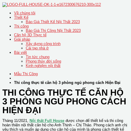
Skip
to
Về chúng tôi
content
Thiết Kế
Báo Giá Thiết Kế Nội Thất 2023
Thi công
Báo Giá Thi Công Nội Thất 2023
Căn hộ 3D Thực tế
Giải pháp
Xây dựng công trình
Cải tạo nhà ở
Bài viết
Tin tức chung
Phong thủy đời sống
Kinh nghiệm nội thất
Mẫu Thi Công
Thi công thực tế căn hộ 3 phòng ngủ phong cách Hiện Đại
THI CÔNG THỰC TẾ CĂN HỘ
3 PHÒNG NGỦ PHONG CÁCH
HIỆN ĐẠI
Tháng 11/2021,
Nội thất Full House
được chọn để thiết kế và thi công
hoàn thiện nội thất căn hộ cho Anh Thịnh – Chị Thảo. Phong cách anh chị
yêu thích và muốn áp dụng cho căn hộ của mình là phong cách thiết kế