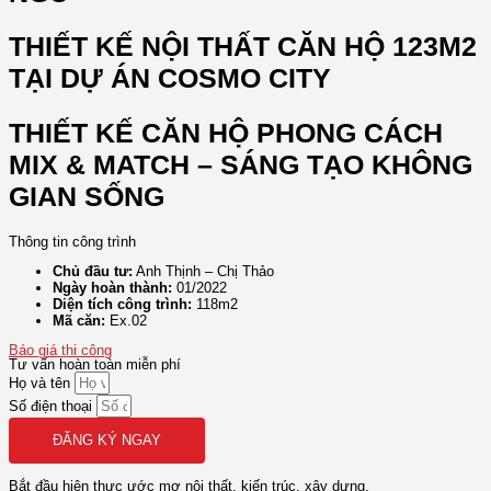
THIẾT KẾ NỘI THẤT CĂN HỘ 123M2
TẠI DỰ ÁN COSMO CITY
THIẾT KẾ CĂN HỘ PHONG CÁCH
MIX & MATCH – SÁNG TẠO KHÔNG
GIAN SỐNG
Thông tin công trình
Chủ đầu tư:
Anh Thịnh – Chị Thảo
Ngày hoàn thành:
01/2022
Diện tích công trình:
118m2
Mã căn:
Ex.02
Báo giá thi công
Tư vấn hoàn toàn miễn phí
Họ và tên
Số điện thoại
ĐĂNG KÝ NGAY
Bắt đầu hiện thực ước mơ
nội thất.
kiến trúc.
xây dựng.