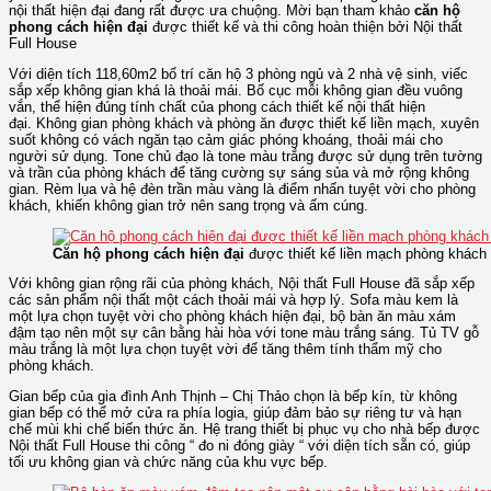
nội thất hiện đại đang rất được ưa chuộng. Mời bạn tham khảo
căn hộ
phong cách hiện đại
được thiết kế và thi công hoàn thiện bởi Nội thất
Full House
Với diện tích 118,60m2 bố trí căn hộ 3 phòng ngủ và 2 nhà vệ sinh, viếc
sắp xếp không gian khá là thoải mái. Bố cục mỗi không gian đều vuông
vắn, thể hiện đúng tính chất của phong cách thiết kế nội thất hiện
đại. Không gian phòng khách và phòng ăn được thiết kế liền mạch, xuyên
suốt không có vách ngăn tạo cảm giác phóng khoáng, thoải mái cho
người sử dụng. Tone chủ đạo là tone màu trắng được sử dụng trên tường
và trần của phòng khách để tăng cường sự sáng sủa và mở rộng không
gian. Rèm lụa và hệ đèn trần màu vàng là điểm nhấn tuyệt vời cho phòng
khách, khiến không gian trở nên sang trọng và ấm cúng.
Căn hộ phong cách hiện đại
được thiết kế liền mạch phòng khách 
Với không gian rộng rãi của phòng khách, Nội thất Full House đã sắp xếp
các sản phẩm nội thất một cách thoải mái và hợp lý. Sofa màu kem là
một lựa chọn tuyệt vời cho phòng khách hiện đại, bộ bàn ăn màu xám
đậm tạo nên một sự cân bằng hài hòa với tone màu trắng sáng. Tủ TV gỗ
màu trắng là một lựa chọn tuyệt vời để tăng thêm tính thẩm mỹ cho
phòng khách.
Gian bếp của gia đình Anh Thịnh – Chị Thảo chọn là bếp kín, từ không
gian bếp có thể mở cửa ra phía logia, giúp đảm bảo sự riêng tư và hạn
chế mùi khi chế biến thức ăn. Hệ trang thiết bị phục vụ cho nhà bếp được
Nội thất Full House thi công “ đo ni đóng giày “ với diện tích sẵn có, giúp
tối ưu không gian và chức năng của khu vực bếp.