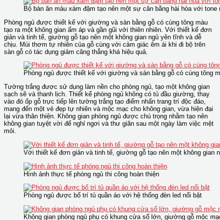
Bộ bàn ăn màu xám đậm tạo nên một sự cân bằng hài hòa với tone 
Phòng ngủ được thiết kế với giường và sàn bằng gỗ có cùng tông màu
tạo ra một không gian ấm áp và gần gũi với thiên nhiên. Với thiết kế đơn
giản và tinh tế, giường gỗ tạo nên một không gian ngủ yên tĩnh và dễ
chịu. Mùi thơm tự nhiên của gỗ cùng với cảm giác êm ái khi đi bộ trên
sàn gỗ có tác dụng giảm căng thẳng khá hiệu quả.
Phòng ngủ được thiết kế với giường và sàn bằng gỗ có cùng tông mà
Tường trắng được sử dụng làm nền cho phòng ngủ, tạo một không gian
sạch sẽ và thanh lịch. Thiết kế phòng ngủ không có tủ đầu giường, thay
vào đó ốp gỗ trực tiếp lên tường trắng tạo điểm nhấn trang trí độc đáo,
mang đến một vẻ đẹp tự nhiên và mộc mạc cho không gian, vừa hiện đại
lại vừa thân thiện. Không gian phòng ngủ được chú trọng nhằm tạo nên
không gian tuyệt vời để nghỉ ngơi và thư giãn sau một ngày làm việc mệt
mỏi.
Với thiết kế đơn giản và tinh tế, giường gỗ tạo nên một không gian n
Hình ảnh thực tế phòng ngủ thi công hoàn thiện
Phòng ngủ được bố trí tủ quần áo với hệ thống đèn led nổi bật
Không gian phòng ngủ phụ có khung cửa sổ lớn, giường gỗ mộc mạc