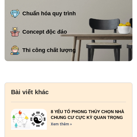
Chuẩn hóa quy trình
Concept độc đáo
Thi công chất lượng
Bài viết khác
8 YẾU TỐ PHONG THỦY CHỌN NHÀ
CHUNG CƯ CỰC KỲ QUAN TRỌNG
Xem thêm »