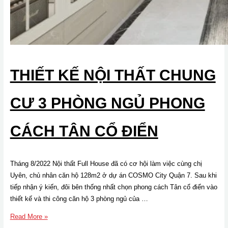
THIẾT KẾ NỘI THẤT CHUNG
CƯ 3 PHÒNG NGỦ PHONG
CÁCH TÂN CỔ ĐIỂN
Tháng 8/2022 Nội thất Full House đã có cơ hội làm việc cùng chị
Uyên, chủ nhân căn hộ 128m2 ở dự án COSMO City Quận 7. Sau khi
tiếp nhận ý kiến, đôi bên thống nhất chọn phong cách Tân cổ điển vào
thiết kế và thi công căn hộ 3 phòng ngủ của …
Thiết
Read More »
kế