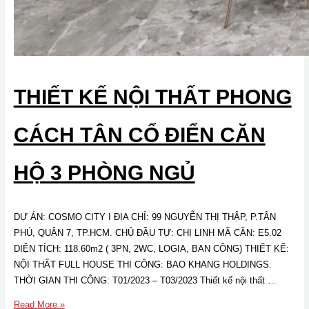
THIẾT KẾ NỘI THẤT PHONG
CÁCH TÂN CỔ ĐIỂN CĂN
HỘ 3 PHÒNG NGỦ
DỰ ÁN: COSMO CITY I ĐỊA CHỈ: 99 NGUYỄN THỊ THẬP, P.TÂN
PHÚ, QUẬN 7, TP.HCM. CHỦ ĐẦU TƯ: CHỊ LINH MÃ CĂN: E5.02
DIỆN TÍCH: 118.60m2 ( 3PN, 2WC, LOGIA, BAN CÔNG) THIẾT KẾ:
NỘI THẤT FULL HOUSE THI CÔNG: BAO KHANG HOLDINGS.
THỜI GIAN THI CÔNG: T01/2023 – T03/2023 Thiết kế nội thất …
Thiết
Read More »