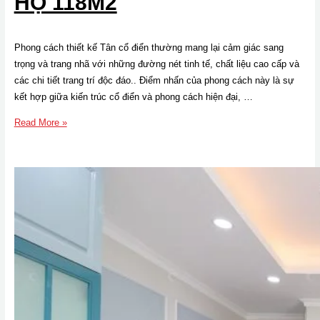
HỘ 118M2
Phong cách thiết kế Tân cổ điển thường mang lại cảm giác sang
trọng và trang nhã với những đường nét tinh tế, chất liệu cao cấp và
các chi tiết trang trí độc đáo.. Điểm nhấn của phong cách này là sự
kết hợp giữa kiến trúc cổ điển và phong cách hiện đại, …
Thi
Read More »
công
thực
tế
phong
cách
Tân
cổ
điển
căn
hộ
118m2