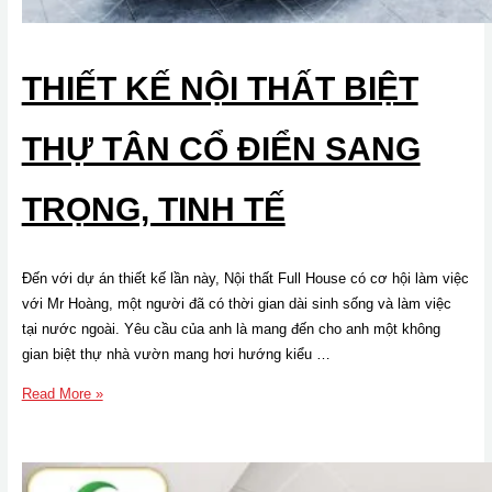
THIẾT KẾ NỘI THẤT BIỆT
THỰ TÂN CỔ ĐIỂN SANG
TRỌNG, TINH TẾ
Đến với dự án thiết kế lần này, Nội thất Full House có cơ hội làm việc
với Mr Hoàng, một người đã có thời gian dài sinh sống và làm việc
tại nước ngoài. Yêu cầu của anh là mang đến cho anh một không
gian biệt thự nhà vườn mang hơi hướng kiểu …
Thiết
Read More »
kế
nội
thất