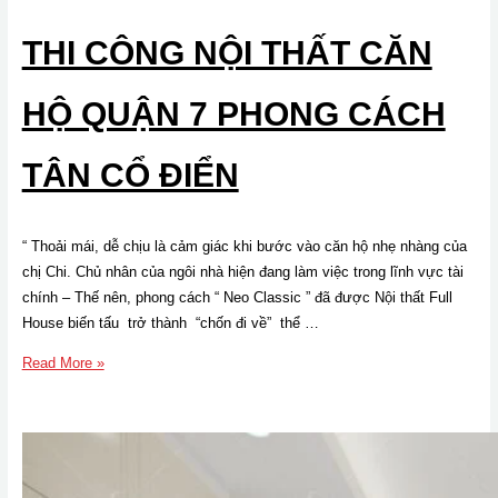
THI CÔNG NỘI THẤT CĂN
HỘ QUẬN 7 PHONG CÁCH
TÂN CỔ ĐIỂN
“ Thoải mái, dễ chịu là cảm giác khi bước vào căn hộ nhẹ nhàng của
chị Chi. Chủ nhân của ngôi nhà hiện đang làm việc trong lĩnh vực tài
chính – Thế nên, phong cách “ Neo Classic ” đã được Nội thất Full
House biến tấu trở thành “chốn đi về” thể …
Thi
Read More »
công
nội
thất
căn
hộ