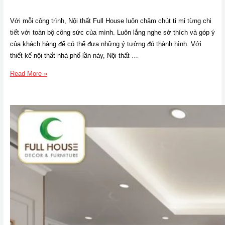
Với mỗi công trình, Nội thất Full House luôn chăm chút tỉ mỉ từng chi
tiết với toàn bộ công sức của mình. Luôn lắng nghe sở thích và góp ý
của khách hàng để có thể đưa những ý tưởng đó thành hình. Với
thiết kế nội thất nhà phố lần này, Nội thất …
Thiết
Read More »
kế
nội
thất
nhà
phố
phong
cách
Tân
cổ
điển