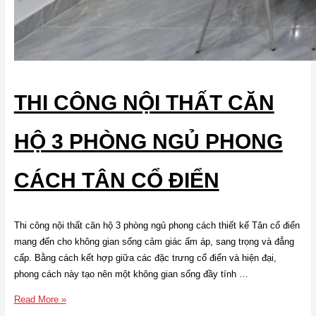
THI CÔNG NỘI THẤT CĂN
HỘ 3 PHÒNG NGỦ PHONG
CÁCH TÂN CỔ ĐIỂN
Thi công nội thất căn hộ 3 phòng ngủ phong cách thiết kế Tân cổ điển
mang đến cho không gian sống cảm giác ấm áp, sang trọng và đẳng
cấp. Bằng cách kết hợp giữa các đặc trưng cổ điển và hiện đại,
phong cách này tạo nên một không gian sống đầy tính …
Thi
Read More »
công