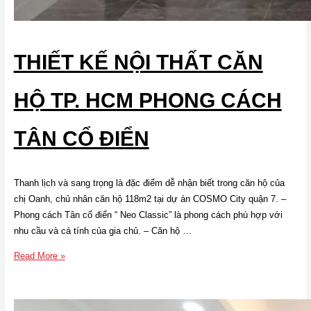
THIẾT KẾ NỘI THẤT CĂN
HỘ TP. HCM PHONG CÁCH
TÂN CỔ ĐIỂN
Thanh lịch và sang trọng là đặc điểm dễ nhận biết trong căn hộ của
chị Oanh, chủ nhân căn hộ 118m2 tại dự án COSMO City quận 7. –
Phong cách Tân cổ điển “ Neo Classic” là phong cách phù hợp với
nhu cầu và cá tính của gia chủ. – Căn hộ …
Thiết
Read More »
kế
nội
thất