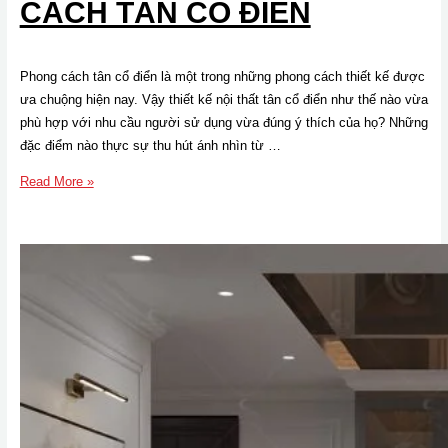
CÁCH TÂN CỔ ĐIỂN
Phong cách tân cổ điển là một trong những phong cách thiết kế được
ưa chuộng hiện nay. Vậy thiết kế nội thất tân cổ điển như thế nào vừa
phù hợp với nhu cầu người sử dụng vừa đúng ý thích của họ? Những
đặc điểm nào thực sự thu hút ánh nhìn từ …
Thiết
Read More »
kế
nội
thất
căn
hộ
Cosmo
City
phong
cách
Tân
cổ