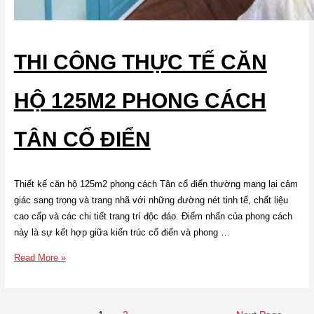
THI CÔNG THỰC TẾ CĂN
HỘ 125M2 PHONG CÁCH
TÂN CỔ ĐIỂN
Thiết kế căn hộ 125m2 phong cách Tân cổ điển thường mang lại cảm
giác sang trọng và trang nhã với những đường nét tinh tế, chất liệu
cao cấp và các chi tiết trang trí độc đáo. Điểm nhấn của phong cách
này là sự kết hợp giữa kiến trúc cổ điển và phong …
Thi
Read More »
công
thực
tế
Posts