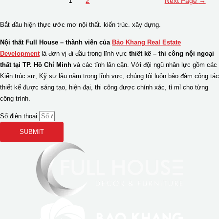
1
2
Next Page
→
căn
pagination
hộ
Bắt đầu hiện thực ước mơ
nội thất.
kiến trúc.
xây dựng.
125m2
phong
Nội thất Full House – thành viên của
Bảo Khang Real Estate
cách
Development
là đơn vị đi đầu trong lĩnh vực
thiết kế – thi công nội ngoại
Tân
thất tại TP. Hồ Chí Minh
và các tỉnh lân cận. Với đội ngũ nhân lực gồm các
cổ
Kiến trúc sư, Kỹ sư lâu năm trong lĩnh vực, chúng tôi luôn bảo đảm công tác
điển
thiết kế được sáng tạo, hiện đại, thi công được chính xác, tỉ mỉ cho từng
công trình.
Số điện thoại
SUBMIT