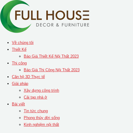
Skip
to
content
Về chúng tôi
Thiết Kế
Báo Giá Thiết Kế Nội Thất 2023
Thi công
Báo Giá Thi Công Nội Thất 2023
Căn hộ 3D Thực tế
Giải pháp
Xây dựng công trình
Cải tạo nhà ở
Bài viết
Tin tức chung
Phong thủy đời sống
Kinh nghiệm nội thất