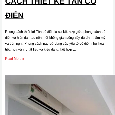
CÁCH THIẾT KẾ TÂN CỔ
ĐIỂN
Phong cách thiết kế Tân cổ điển là sự kết hợp giữa phong cách cổ
điển và hiện đại, tạo nên một không gian sống đầy đủ tính thẩm mỹ
và tiện nghi. Phong cách này sử dụng các yếu tố cổ điển như họa
tiết, hoa văn, chất liệu và kiểu dáng, kết hợp …
Thi
Read More »
công
thực
tế
căn
hộ
3
phòng
ngủ
phong