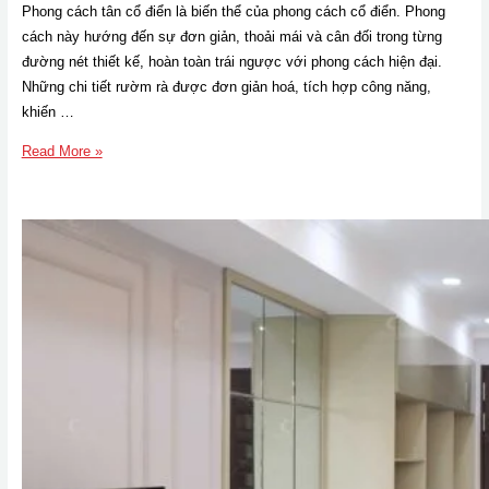
Phong cách tân cổ điển là biến thể của phong cách cổ điển. Phong
cách này hướng đến sự đơn giản, thoải mái và cân đối trong từng
đường nét thiết kế, hoàn toàn trái ngược với phong cách hiện đại.
Những chi tiết rườm rà được đơn giản hoá, tích hợp công năng,
khiến …
Thi
Read More »
công
chung
cư
3
phòng
ngủ
phong
cách
Tân
cổ
điển