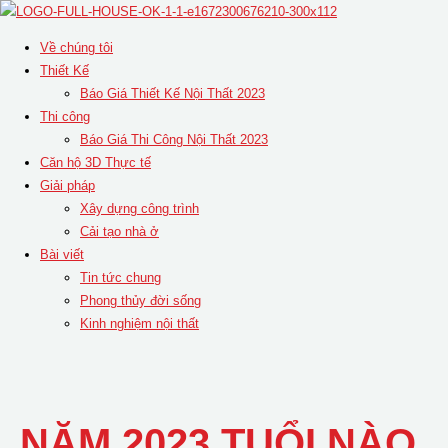
Skip
to
Về chúng tôi
content
Thiết Kế
Báo Giá Thiết Kế Nội Thất 2023
Thi công
Báo Giá Thi Công Nội Thất 2023
Căn hộ 3D Thực tế
Giải pháp
Xây dựng công trình
Cải tạo nhà ở
Bài viết
Tin tức chung
Phong thủy đời sống
Kinh nghiệm nội thất
NĂM 2023 TUỔI NÀO