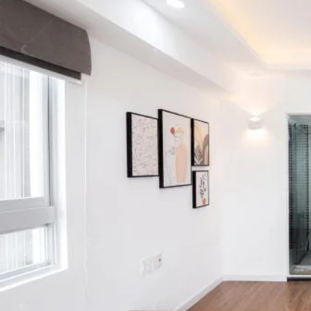
Thiết kế nội thất phòng ngủ phụ theo phong cách Tân cổ điển
Thi công chất lượng
TƯ VẤN MIỄN PHÍ
Bài viết khác
8 YẾU TỐ PHONG THỦY CHỌN NHÀ CHUNG CƯ CỰC KỲ QUAN TRỌNG
Xem thêm »