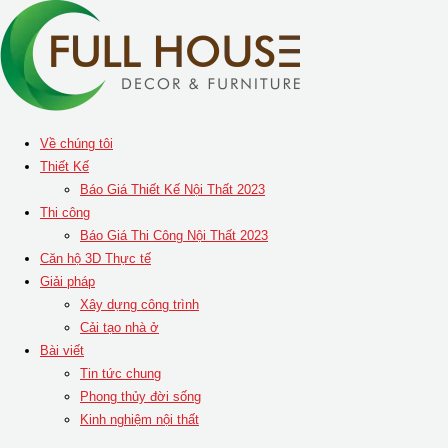
Skip
to
content
Về chúng tôi
Thiết Kế
Báo Giá Thiết Kế Nội Thất 2023
Thi công
Báo Giá Thi Công Nội Thất 2023
Căn hộ 3D Thực tế
Giải pháp
Xây dựng công trình
Cải tạo nhà ở
Bài viết
Tin tức chung
Phong thủy đời sống
Kinh nghiệm nội thất