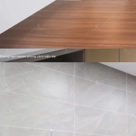
Nắm Bắt Xu Hướng Nội Thất Chung Cư Của Giới Thượng Lưu
Xem thêm »
Mẫu thiết kế nội thất phòng ngủ phong cách Indochine
Phòng ngủ master phong cách hiện đại
Sức Hút Nội Thất Biệt Thự Phong Cách Indochine
Mẫu nhà vệ sinh đẹp, đơn giản
Xem thêm »