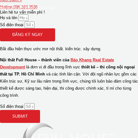
Hotline 096.163.3536
Mẫu nhà vệ sinh phong cách hiện đại
Liên hệ tư vấn miễn phí !
Họ và tên
Số điện thoại
ĐĂNG KÝ NGAY
Bắt đầu hiện thực ước mơ
nội thất.
kiến trúc.
xây dựng.
Nội thất Full House – thành viên của
Bảo Khang Real Estate
Development
là đơn vị đi đầu trong lĩnh vực
thiết kế – thi công nội ngoại
thất tại TP. Hồ Chí Minh
và các tỉnh lân cận. Với đội ngũ nhân lực gồm các
Kiến trúc sư, Kỹ sư lâu năm trong lĩnh vực, chúng tôi luôn bảo đảm công tác
thiết kế được sáng tạo, hiện đại, thi công được chính xác, tỉ mỉ cho từng
công trình.
Số điện thoại
SUBMIT